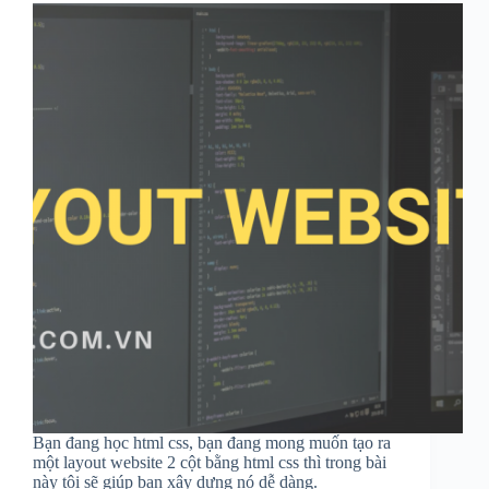
Bạn đang học html css, bạn đang mong muốn tạo ra
một layout website 2 cột bằng html css thì trong bài
này tôi sẽ giúp bạn xây dựng nó dễ dàng.