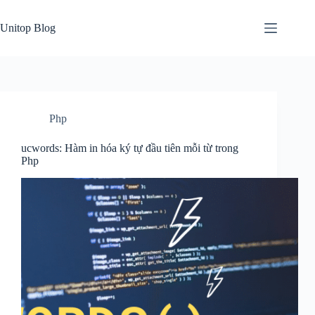
Skip
to
Unitop Blog
content
Php
ucwords: Hàm in hóa ký tự đầu tiên mỗi từ trong
Php