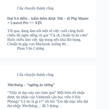
Câu chuyện thành công
Đạt 9.6 điểm – kiếm thêm được 50tr – từ Php Master
+ Laravel Pro => XỊN
Tối qua, đang làm nốt một số việc cuối cùng buổi
chiều thì nghe tiếng vk gọi “Ck ơi, chuẩn bị ăn cơm”
Buổi chiều làm việc tập trung nên khá đói bụng.
Chuẩn bị gập con Macbook xuống thì…
Phan Văn Cương
Câu chuyện thành công
30tr/tháng – “ngừng ảo tưởng”
“Thầy ơi dạo này em chán quá” Một hôm tôi nhận
được tin nhắn của Vinh(một cậu học viên ở Hải
Phòng) “Lý do là gì e?” tôi hỏi “Em đặt mục tiêu đạt
thu nhập 30tr/tháng… đã 5 tháng…