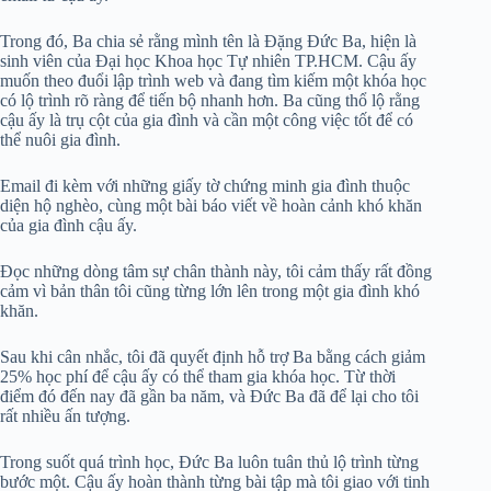
Trong đó, Ba chia sẻ rằng mình tên là Đặng Đức Ba, hiện là
sinh viên của Đại học Khoa học Tự nhiên TP.HCM. Cậu ấy
muốn theo đuổi lập trình web và đang tìm kiếm một khóa học
có lộ trình rõ ràng để tiến bộ nhanh hơn. Ba cũng thổ lộ rằng
cậu ấy là trụ cột của gia đình và cần một công việc tốt để có
thể nuôi gia đình.
Email đi kèm với những giấy tờ chứng minh gia đình thuộc
diện hộ nghèo, cùng một bài báo viết về hoàn cảnh khó khăn
của gia đình cậu ấy.
Đọc những dòng tâm sự chân thành này, tôi cảm thấy rất đồng
cảm vì bản thân tôi cũng từng lớn lên trong một gia đình khó
khăn.
Sau khi cân nhắc, tôi đã quyết định hỗ trợ Ba bằng cách giảm
25% học phí để cậu ấy có thể tham gia khóa học. Từ thời
điểm đó đến nay đã gần ba năm, và Đức Ba đã để lại cho tôi
rất nhiều ấn tượng.
Trong suốt quá trình học, Đức Ba luôn tuân thủ lộ trình từng
bước một. Cậu ấy hoàn thành từng bài tập mà tôi giao với tinh