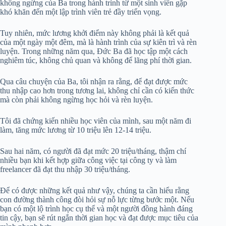
không ngừng của Ba trong hành trình từ một sinh viên gặp
khó khăn đến một lập trình viên trẻ đầy triển vọng.
Tuy nhiên, mức lương khởi điểm này không phải là kết quả
của một ngày một đêm, mà là hành trình của sự kiên trì và rèn
luyện. Trong những năm qua, Đức Ba đã học tập một cách
nghiêm túc, không chủ quan và không để lãng phí thời gian.
Qua câu chuyện của Ba, tôi nhận ra rằng, để đạt được mức
thu nhập cao hơn trong tương lai, không chỉ cần có kiến thức
mà còn phải không ngừng học hỏi và rèn luyện.
Tôi đã chứng kiến nhiều học viên của mình, sau một năm đi
làm, tăng mức lương từ 10 triệu lên 12-14 triệu.
Sau hai năm, có người đã đạt mức 20 triệu/tháng, thậm chí
nhiều bạn khi kết hợp giữa công việc tại công ty và làm
freelancer đã đạt thu nhập 30 triệu/tháng.
Để có được những kết quả như vậy, chúng ta cần hiểu rằng
con đường thành công đòi hỏi sự nỗ lực từng bước một. Nếu
bạn có một lộ trình học cụ thể và một người đồng hành đáng
tin cậy, bạn sẽ rút ngắn thời gian học và đạt được mục tiêu của