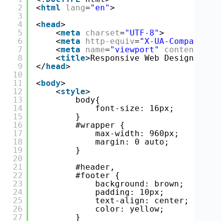
2
<
html
lang
=
"en"
>
3
4
<
head
>
5
<
meta
charset
=
"UTF-8"
>
6
<
meta
http-equiv
=
"X-UA-Compatible
7
<
meta
name
=
"viewport"
content
=
"wi
8
<
title
>Responsive Web Design - Un
9
</
head
>
10
11
<
body
>
12
<
style
>
13
body{
14
font-size: 16px;
15
}
16
#wrapper {
17
max-width: 960px;
18
margin: 0 auto;
19
}
20
21
#header,
22
#footer {
23
background: brown;
24
padding: 10px;
25
text-align: center;
26
color: yellow;
27
}