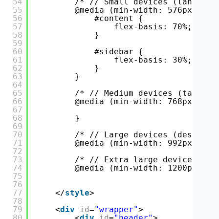
54
/* // Small devices (landscap
55
@media (min-width: 576px) {
56
#content {
57
flex-basis: 70%;
58
}
59
60
#sidebar {
61
flex-basis: 30%;
62
}
63
}
64
65
/* // Medium devices (tablets
66
@media (min-width: 768px) {
67
68
}
69
70
/* // Large devices (desktops
71
@media (min-width: 992px) {}
72
73
/* // Extra large devices (la
74
@media (min-width: 1200px) {}
75
76
77
</
style
>
78
79
<
div
id
=
"wrapper"
>
80
<
div
id
=
"header"
>