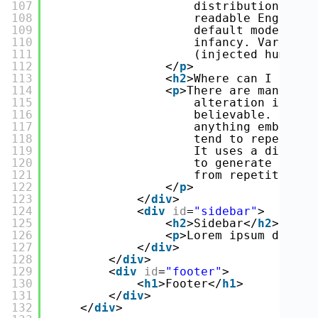
107
distribution of l
108
readable English.
109
default model tex
110
infancy. Various 
111
(injected humour 
112
</
p
>
113
<
h2
>Where can I get s
114
<
p
>There are many var
115
alteration in som
116
believable. If yo
117
anything embarras
118
tend to repeat pr
119
It uses a diction
120
to generate Lorem
121
from repetition, 
122
</
p
>
123
</
div
>
124
<
div
id
=
"sidebar"
>
125
<
h2
>Sidebar</
h2
>
126
<
p
>Lorem ipsum dolor 
127
</
div
>
128
</
div
>
129
<
div
id
=
"footer"
>
130
<
h1
>Footer</
h1
>
131
</
div
>
132
</
div
>