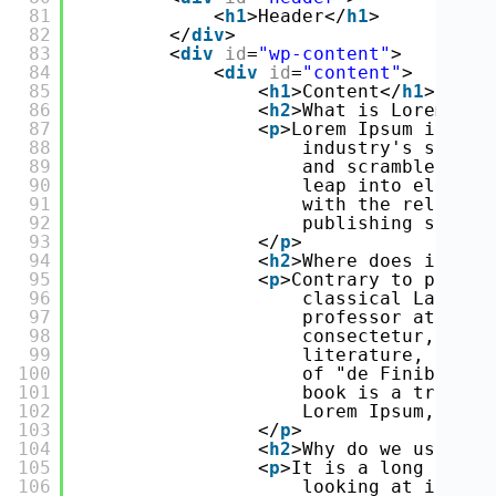
81
<
h1
>Header</
h1
>
82
</
div
>
83
<
div
id
=
"wp-content"
>
84
<
div
id
=
"content"
>
85
<
h1
>Content</
h1
>
86
<
h2
>What is Lorem Ips
87
<
p
>Lorem Ipsum is sim
88
industry's standa
89
and scrambled it 
90
leap into electro
91
with the release 
92
publishing softwa
93
</
p
>
94
<
h2
>Where does it com
95
<
p
>Contrary to popula
96
classical Latin l
97
professor at Hamp
98
consectetur, from
99
literature, disco
100
of "de Finibus Bo
101
book is a treatis
102
Lorem Ipsum, "Lor
103
</
p
>
104
<
h2
>Why do we use it?
105
<
p
>It is a long estab
106
looking at its la