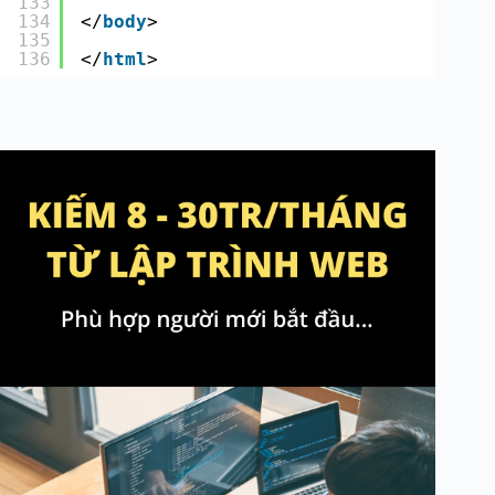
133
134
</
body
>
135
136
</
html
>