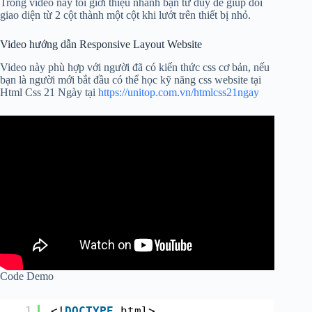
Trong video này tôi giới thiệu nhanh bạn tư duy để giúp đổi
giao diện từ 2 cột thành một cột khi lướt trên thiết bị nhỏ.
Video hướng dẫn Responsive Layout Website
Video này phù hợp với người đã có kiến thức css cơ bản, nếu
bạn là người mới bắt đầu có thể học kỹ năng css website tại
Html Css 21 Ngày tại
https://unitop.com.vn/htmlcss21ngay
Code Demo
1
<!
DOCTYPE
html>