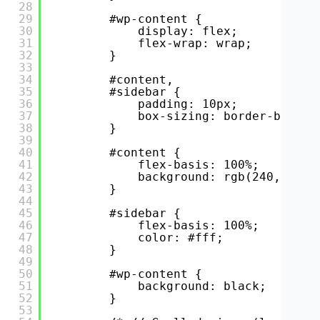
28
29
#wp-content {
30
display: flex;
31
flex-wrap: wrap;
32
}
33
34
#content,
35
#sidebar {
36
padding: 10px;
37
box-sizing: border-box;
38
}
39
40
#content {
41
flex-basis: 100%;
42
background: rgb(240, 239,
43
}
44
45
#sidebar {
46
flex-basis: 100%;
47
color: #fff;
48
}
49
50
#wp-content {
51
background: black;
52
}
53