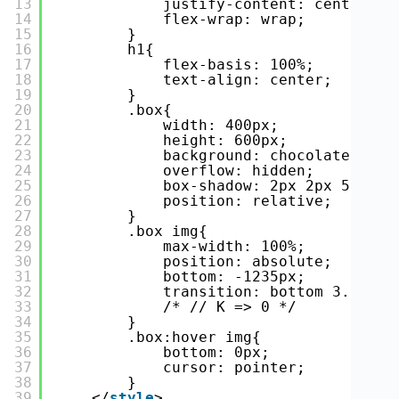
13
justify-content: center;
14
flex-wrap: wrap;
15
}
16
h1{
17
flex-basis: 100%;
18
text-align: center;
19
}
20
.box{
21
width: 400px;
22
height: 600px;
23
background: chocolate;
24
overflow: hidden;
25
box-shadow: 2px 2px 5px #8
26
position: relative;
27
}
28
.box img{
29
max-width: 100%;
30
position: absolute;
31
bottom: -1235px;
32
transition: bottom 3.5s ea
33
/* // K => 0 */
34
}
35
.box:hover img{
36
bottom: 0px;
37
cursor: pointer;
38
}
39
</
style
>