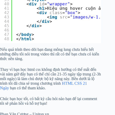
40
<
div
id
=
"wrapper"
>
41
<
h1
>Hiệu ứng hover cuộn ảnh cs
42
<
div
class
=
"box"
>
43
<
img
src
=
"images/w-1.jpg"
44
</
div
>
45
</
div
>
46
47
</
body
>
48
</
html
>
Nếu quá trình theo dõi bạn đang mông lung chưa hiểu hết
những điều tôi nói trong video thì rất có thể bạn chưa có kiến
thức nền tảng.
Thay vì bạn học html css không định hướng có thể mất đến
vài năm giờ đây bạn có thể chỉ cần 21-35 ngày tập trung (2-3h
mỗi ngày) là làm chủ được bộ kỹ năng này. Bên dưới là lộ
trình tôi đã chia sẻ trong chương trình
HTML CSS 21
Ngày
bạn có thể tham khảo.
Chúc bạn học tốt, có bất kỳ câu hỏi nào bạn để lại comment
tôi sẽ phản hồi và hỗ trợ bạn!
Phan Văn Cương – Unitop.vn