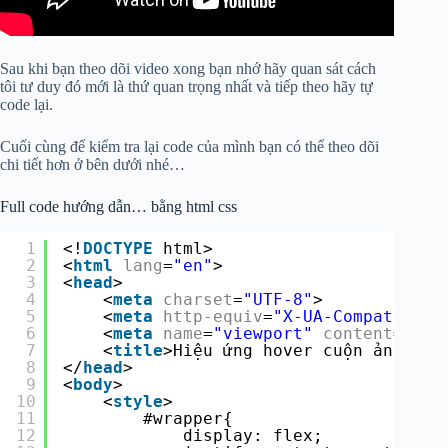
Sau khi bạn theo dõi video xong bạn nhớ hãy quan sát cách
tôi tư duy đó mới là thứ quan trọng nhất và tiếp theo hãy tự
code lại.
Cuối cùng để kiểm tra lại code của mình bạn có thể theo dõi
chi tiết hơn ở bên dưới nhé…
Full code hướng dẫn… bằng html css
1
<!
DOCTYPE
html>
2
<
html
lang
=
"en"
>
3
<
head
>
4
<
meta
charset
=
"UTF-8"
>
5
<
meta
http-equiv
=
"X-UA-Compatible"
6
<
meta
name
=
"viewport"
content
=
"wid
7
<
title
>Hiệu ứng hover cuộn ảnh css
8
</
head
>
9
<
body
>
10
<
style
>
11
#wrapper{
12
display: flex;