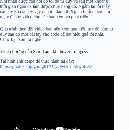
Khi nhận được câu hỏi đó tôi đã tư duy và sau một khoảng
thời gian ngắn đã làm được chức năng đó. Ngẫm lại tôi thấy
cái này khá là hay vậy nên tôi dành thời gian buổi chiều làm
ngay để tạo video cho các bạn xem và phát triển.
Quá trình theo dõi video bạn nên xem qua một lượt để nắm tư
duy sau đó mới bắt tay vào code để đạt hiệu quả tốt nhất.
Chúc bạn sớm ra nghề!
Video hướng dẫn Scroll ảnh khi hover trong css
Tải hình ảnh demo để thực hành tại đây:
https://photos.app.goo.gl/1XCyQMAnJ4dcgbEA9