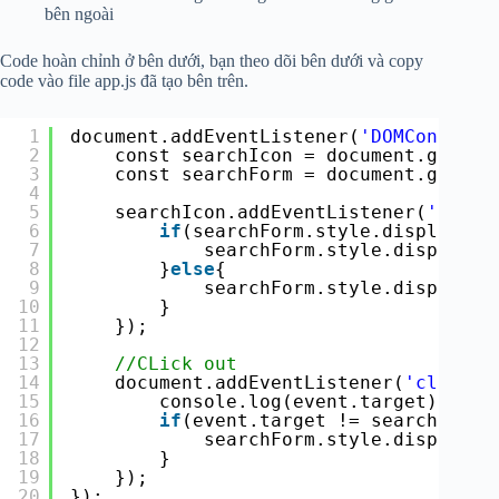
bên ngoài
Code hoàn chỉnh ở bên dưới, bạn theo dõi bên dưới và copy
code vào file app.js đã tạo bên trên.
1
document.addEventListener(
'DOMContentL
2
const searchIcon = document.getEle
3
const searchForm = document.getEle
4
5
searchIcon.addEventListener(
'click
6
if
(searchForm.style.display ==
7
searchForm.style.display =
8
}
else
{
9
searchForm.style.display =
10
}
11
});
12
13
//CLick out
14
document.addEventListener(
'click'
,
15
console.log(event.target);
16
if
(event.target != searchIcon 
17
searchForm.style.display =
18
}
19
});
20
});