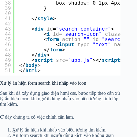
38
box-shadow: 0 2px 4px rgba
39
}
40
41
</
style
>
42
43
<
div
id
=
"search-container"
>
44
<
i
id
=
"search-icon"
class
=
"fa-
45
<
form
action
=
""
id
=
"search-for
46
<
input
type
=
"text"
name
=
"k
47
</
form
>
48
</
div
>
49
<
script
src
=
"app.js"
></
script
>
50
</
body
>
51
</
html
>
Xử lý ẩn hiện form search khi nhấp vào icon
Sau khi đã xây dựng giao diện html css, bước tiếp theo cần xử
lý ẩn hiện form khi người dùng nhấp vào biểu tượng kính lúp
tìm kiếm.
Ở đây chúng ta có việc chính cần làm.
Xử lý ẩn hiện khi nhấp vào biểu tượng tìm kiếm.
Ẩn form search khi người dùng kích vào không gian