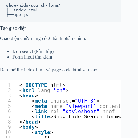
show-hide-search-form
/

├──index.html

├──app.js
Tạo giao diện
Giao diện chức năng có 2 thành phần chính.
Icon search(kính lúp)
Form input tìm kiếm
Bạn mở file index.html và page code html sau vào
1
<!
DOCTYPE
html>
2
<
html
lang
=
"en"
>
3
<
head
>
4
<
meta
charset
=
"UTF-8"
>
5
<
meta
name
=
"viewport"
content
=
"wid
6
<
link
rel
=
"stylesheet"
href
=
"
https
7
<
title
>Show hide Search form</
titl
8
</
head
>
9
<
body
>
10
<
style
>
11
*{