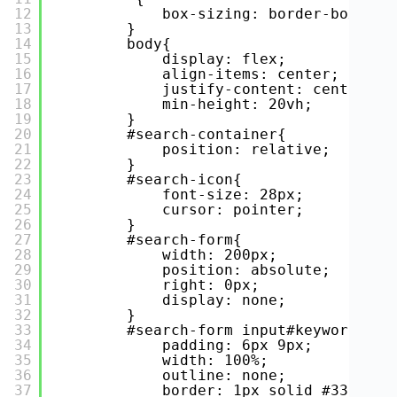
12
box-sizing: border-box;
13
}
14
body{
15
display: flex;
16
align-items: center;
17
justify-content: center;
18
min-height: 20vh;
19
}
20
#search-container{
21
position: relative;
22
}
23
#search-icon{
24
font-size: 28px;
25
cursor: pointer;
26
}
27
#search-form{
28
width: 200px;
29
position: absolute;
30
right: 0px;
31
display: none;
32
}
33
#search-form input#keyword{
34
padding: 6px 9px;
35
width: 100%;
36
outline: none;
37
border: 1px solid #333;