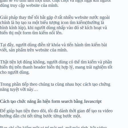
gian sẽ vô tình làm mọi thức chật chội và ngột ngạt khi người
dùng truy cập website của mình.
Giải pháp thay thế tôi bắt gặp ở rất nhiều website nước ngoài
chính là họ tạo ra một biểu tượng icon tìm kiếm(thường là
hình kính lúp), khi người dùng nhấp vào đó sẽ kích hoạt và
hiển thị một form tìm kiếm nổi lên.
Tại đây, người dùng điền từ khóa và tiến hành tìm kiếm bài
viết, sản phẩm trên website của mình.
Thật tiện lợi đúng không, người dùng có thể tìm kiếm và phần
hiển thị trên thanh header hiển thị hợp lý, mang trải nghiệm tốt
cho người dùng.
Trong phần tiếp theo chúng ta cùng nhau học cách tạo chứng
năng tuyệt vời này…
Cách tạo chức năng ẩn hiện form search bằng Javascript
Để giúp bạn tiện theo dõi, tôi đã dành thời gian để tạo ra video
hướng dẫn chi tiết từng bước từng bước một.
Bạn chỉ cần kiếm một vị trí mát mẻ, mở máy tính, bật video