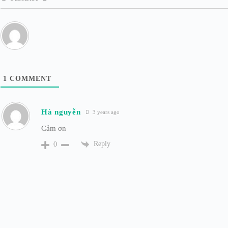
1
COMMENT
Hà nguyễn
3 years ago
Cảm ơn
Reply
0