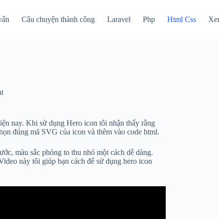
vấn
Câu chuyện thành công
Laravel
Php
Html Css
Xe
t
iện nay. Khi sử dụng Hero icon tôi nhận thấy rằng
n chọn đúng mã SVG của icon và thêm vào code html.
ước, màu sắc phóng to thu nhỏ một cách dễ dàng.
 Video này tôi giúp bạn cách để sử dụng hero icon