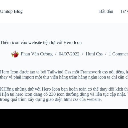
Skip
to
Unitop Blog
Bắt đầu
Tư 
content
Thêm icon vào website tiện lợi với Hero Icon
Phan Văn Cương
04/07/2022
Html Css
1 Commen
Hero Icon được tạo ta bởi Tailwind Css một Framework css nổi tiếng h
thay vì phải import một thư viện hàng trăm hàng ngàn icon ta chỉ cầ
KHông những thứ với Hero Icon bạn hoàn toàn có thể thay đổi kích th
Hiện tại hero icon đang có 230 icon thường dùng và liên tục cập nhật.
trong quá trình xây dựng giao diện html css của website.