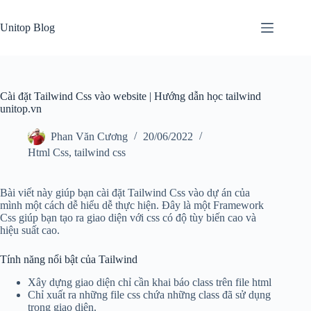
Skip
to
Unitop Blog
content
Cài đặt Tailwind Css vào website | Hướng dẫn học tailwind
unitop.vn
Phan Văn Cương
20/06/2022
Html Css
,
tailwind css
Bài viết này giúp bạn cài đặt Tailwind Css vào dự án của
mình một cách dễ hiểu dễ thực hiện. Đây là một Framework
Css giúp bạn tạo ra giao diện với css có độ tùy biến cao và
hiệu suất cao.
Tính năng nổi bật của Tailwind
Xây dựng giao diện chỉ cần khai báo class trên file html
Chỉ xuất ra những file css chứa những class đã sử dụng
trong giao diện.