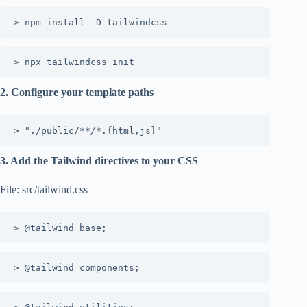
> npm install -D tailwindcss
> npx tailwindcss init
2. Configure your template paths
> "./public/*
*/*
.{html,js}"
3. Add the Tailwind directives to your CSS
File: src/tailwind.css
> @tailwind base;
> @tailwind components;