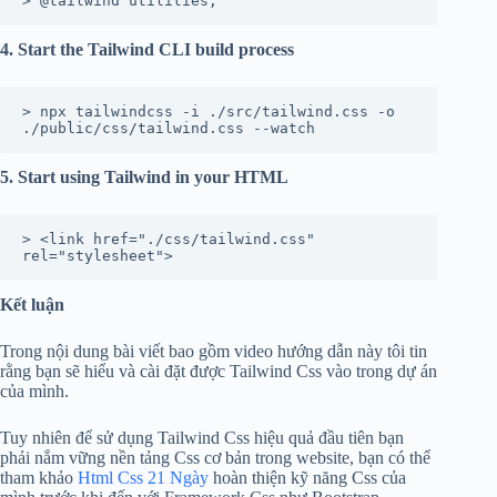
> @tailwind utilities;
4. Start the Tailwind CLI build process
> npx tailwindcss -i ./src/tailwind.css -o 
./public/css/tailwind.css --watch
5. Start using Tailwind in your HTML
> <link href="./css/tailwind.css" 
rel="stylesheet">
Kết luận
Trong nội dung bài viết bao gồm video hướng dẫn này tôi tin
rằng bạn sẽ hiểu và cài đặt được Tailwind Css vào trong dự án
của mình.
Tuy nhiên để sử dụng Tailwind Css hiệu quả đầu tiên bạn
phải nắm vững nền tảng Css cơ bản trong website, bạn có thể
tham khảo
Html Css 21 Ngày
hoàn thiện kỹ năng Css của