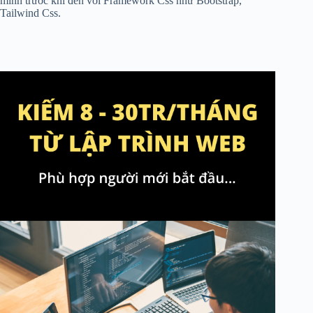
mình trước khi đến với Framework Css như Bootstrap,
Tailwind Css.