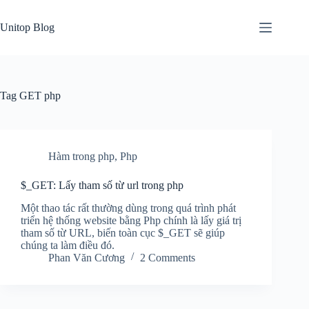
Skip
to
Unitop Blog
content
Tag
GET php
Hàm trong php
,
Php
$_GET: Lấy tham số từ url trong php
Một thao tác rất thường dùng trong quá trình phát
triển hệ thống website bằng Php chính là lấy giá trị
tham số từ URL, biến toàn cục $_GET sẽ giúp
chúng ta làm điều đó.
Phan Văn Cương
2 Comments