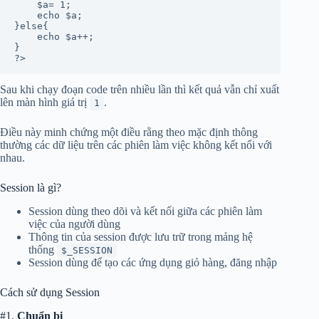
    $a= 1;

    echo $a;

}else{

    echo $a++;

}

?>
Sau khi chạy đoạn code trên nhiều lần thì kết quả vẫn chỉ xuất
lên màn hình giá trị
.
1
Điều này minh chứng một điều rằng theo mặc định thông
thường các dữ liệu trên các phiên làm việc không kết nối với
nhau.
Session là gì?
Session dùng theo dõi và kết nối giữa các phiên làm
việc của người dùng
Thông tin của session được lưu trữ trong mảng hệ
thống
$_SESSION
Session dùng để tạo các ứng dụng giỏ hàng, đăng nhập
Cách sử dụng Session
#1.
Chuẩn bị