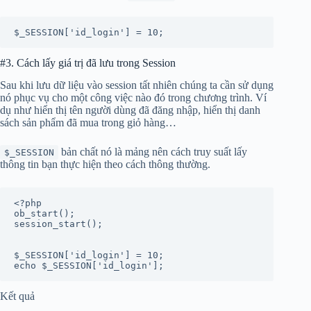
$_SESSION['id_login'] = 10;
#3. Cách lấy giá trị đã lưu trong Session
Sau khi lưu dữ liệu vào session tất nhiên chúng ta cần sử dụng
nó phục vụ cho một công việc nào đó trong chương trình. Ví
dụ như hiển thị tên người dùng đã đăng nhập, hiển thị danh
sách sản phẩm đã mua trong giỏ hàng…
bản chất nó là mảng nên cách truy suất lấy
$_SESSION
thông tin bạn thực hiện theo cách thông thường.
<?php

ob_start();

session_start();

$_SESSION['id_login'] = 10;

echo $_SESSION['id_login'];
Kết quả