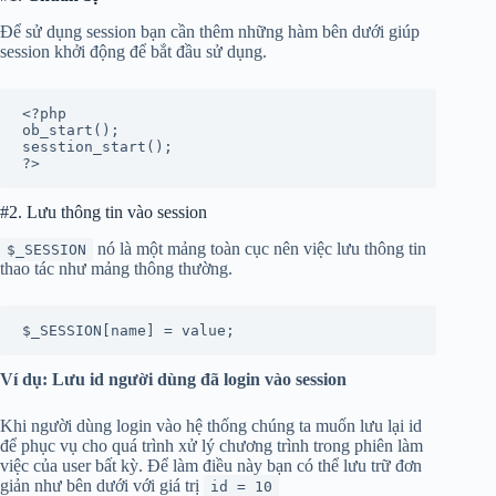
Để sử dụng session bạn cần thêm những hàm bên dưới giúp
session khởi động để bắt đầu sử dụng.
<?php

ob_start();

sesstion_start();

?>
#2. Lưu thông tin vào session
nó là một mảng toàn cục nên việc lưu thông tin
$_SESSION
thao tác như mảng thông thường.
$_SESSION[name] = value;
Ví dụ: Lưu id người dùng đã login vào session
Khi người dùng login vào hệ thống chúng ta muốn lưu lại id
để phục vụ cho quá trình xử lý chương trình trong phiên làm
việc của user bất kỳ. Để làm điều này bạn có thể lưu trữ đơn
giản như bên dưới với giá trị
id = 10