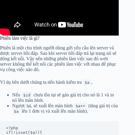
Phiên làm việc là gì?
Phiên là một chu trình người dùng gửi yêu cầu lên server và
được server hồi đáp. Sau khi server hồi đáp trả lại trang nó sẽ
đóng kết nối. Vậy nên những phiên làm việc sau đó web
server không thể kết nối các phiên làm việc với nhau để phục
vụ công việc nào đó.
Ví dụ bên dưới chúng ta tiến hành kiểm tra
,
$a
Nếu
chưa tồn tại sẽ gán giá trị cho nó là 1 và in
$id
nó lên màn hình.
Ngược lại, sẽ xuất lên màn hình
(tăng giá trị của
$a++
lên 1 đơn vị và xuất lên màn hình).
$a
<?php

if(!isset($a)){
