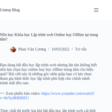
Skip
to
Unitop Blog
content
Nên học Khóa học Lập trình web Online hay Offline tại trung
tâm?
Phan Văn Cương
10/03/2022
Tư vấn
Bạn đang bắt đầu học lập trình web nhưng lăn tăn không biết
nên lựa chọn học online hay học offline trung tâm cho hiệu
quả? Bài viết này là những góc nhìn giúp bạn có lựa chọn
tham gia hình thức học lập trình phù hợp cho chính mình
tránh mất tiền oan.
=> Xem phiên bản video:
https://www.youtube.com/watch?
v=8eYuJRB00ZU
Thực chất thì trước kia khi bắt đầu học lập trình web cái thời