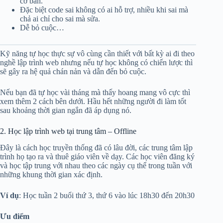
cơ bản.
Đặc biệt code sai không có ai hỗ trợ, nhiều khi sai mà
chả ai chỉ cho sai mà sửa.
Dễ bỏ cuộc…
Kỹ năng tự học thực sự vô cùng cần thiết với bất kỳ ai đi theo
nghề lập trình web nhưng nếu tự học không có chiến lược thì
sẽ gây ra hệ quả chán nản và dẫn đến bỏ cuộc.
Nếu bạn đã tự học vài tháng mà thấy hoang mang vô cực thì
xem thêm 2 cách bên dưới. Hầu hết những người đi làm tốt
sau khoảng thời gian ngắn đã áp dụng nó.
2. Học lập trình web tại trung tâm – Offline
Đây là cách học truyền thống đã có lâu đời, các trung tâm lập
trình họ tạo ra và thuê giáo viên về dạy. Các học viên đăng ký
và học tập trung với nhau theo các ngày cụ thể trong tuần với
những khung thời gian xác định.
Ví dụ
: Học tuần 2 buổi thứ 3, thứ 6 vào lúc 18h30 đến 20h30
Ưu điểm