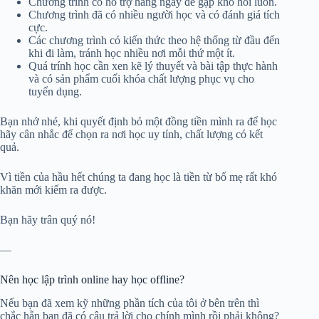
Chương trình có hỗ trợ hàng ngày để gặp khó hỏi luôn.
Chương trình đã có nhiều người học và có đánh giá tích
cực.
Các chương trình có kiến thức theo hệ thống từ đầu đến
khi đi làm, tránh học nhiều nơi mỗi thứ một ít.
Quá trính học cần xen kẽ lý thuyết và bài tập thực hành
và có sản phẩm cuối khóa chất lượng phục vụ cho
tuyển dụng.
Bạn nhớ nhé, khi quyết định bỏ một đồng tiền mình ra để học
hãy cân nhắc để chọn ra nơi học uy tính, chất lượng có kết
quả.
Vì tiền của hầu hết chúng ta đang học là tiền từ bố mẹ rất khó
khăn mới kiếm ra được.
Bạn hãy trân quý nó!
—
Nên học lập trình online hay học offline?
Nếu bạn đã xem kỹ những phần tích của tôi ở bên trên thì
chắc hẵn bạn đã có câu trả lời cho chính mình rồi phải không?