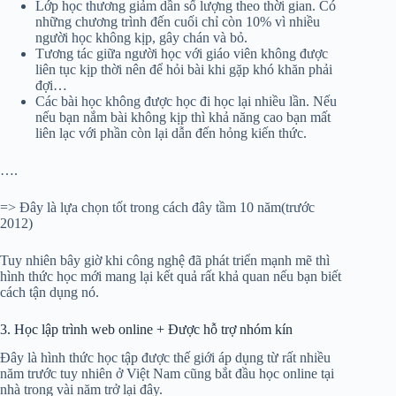
Lớp học thương giảm dần số lượng theo thời gian. Có
những chương trình đến cuối chỉ còn 10% vì nhiều
người học không kịp, gây chán và bỏ.
Tương tác giữa người học với giáo viên không được
liên tục kịp thời nên để hỏi bài khi gặp khó khăn phải
đợi…
Các bài học không được học đi học lại nhiều lần. Nếu
nếu bạn nắm bài không kịp thì khả năng cao bạn mất
liên lạc với phần còn lại dẫn đến hỏng kiến thức.
….
=> Đây là lựa chọn tốt trong cách đây tầm 10 năm(trước
2012)
Tuy nhiên bây giờ khi công nghệ đã phát triển mạnh mẽ thì
hình thức học mới mang lại kết quả rất khả quan nếu bạn biết
cách tận dụng nó.
3. Học lập trình web online + Được hỗ trợ nhóm kín
Đây là hình thức học tập được thế giới áp dụng từ rất nhiều
năm trước tuy nhiên ở Việt Nam cũng bắt đầu học online tại
nhà trong vài năm trở lại đây.