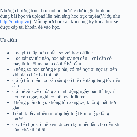
Những chương trình học online thường được ghi hình nội
dung bài học và upload lên nền tảng học trực tuyến(Ví dụ như
http://unitop.vn
). Mỗi người học sau khi đăng ký khóa học sẽ
được cấp tài khoản để vào học.
Ưu điểm
Học phí thấp hơn nhiều so với học offline.
Học bất kỳ lúc nào, học bất kỳ nơi đâu – chỉ cần có
máy tính nối mạng là có thể bắt đầu.
Không sợ học không kịp bài, có thể học đi học lại đến
khi hiểu chắc bài thì thôi.
Có lộ trình bài học sẵn sàng có thể dễ dàng tăng tốc nếu
cần.
Có thể sắp xếp thời gian linh động ngày bận thì học ít
hơn còn ngày nghỉ có thể học fulltime.
Không phải đi lại, không tốn xăng xe, không mất thời
gian.
Tránh bị lây nhiểm những bệnh tật khi tụ tập đông
người.
Các bài học có thể xem đi xem lại nhiều lần cho đến khi
nắm chắc thì thôi.