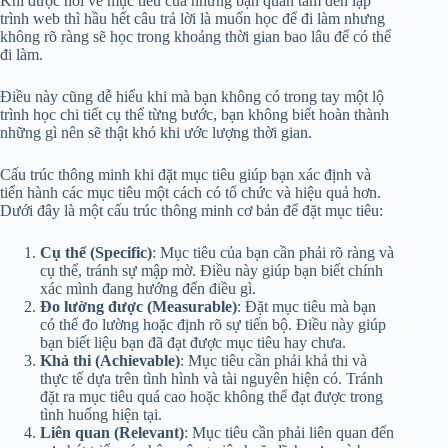
Khi được hỏi về mục tiêu của những bạn quan tâm đến lập
trình web thì hầu hết câu trả lời là muốn học để đi làm nhưng
không rõ ràng sẽ học trong khoảng thời gian bao lâu để có thể
đi làm.
Điều này cũng dễ hiểu khi mà bạn không có trong tay một lộ
trình học chi tiết cụ thể từng bước, bạn không biết hoàn thành
những gì nên sẽ thật khó khi ước lượng thời gian.
Cấu trúc thông minh khi đặt mục tiêu giúp bạn xác định và
tiến hành các mục tiêu một cách có tổ chức và hiệu quả hơn.
Dưới đây là một cấu trúc thông minh cơ bản để đặt mục tiêu:
Cụ thể (Specific)
: Mục tiêu của bạn cần phải rõ ràng và
cụ thể, tránh sự mập mờ. Điều này giúp bạn biết chính
xác mình đang hướng đến điều gì.
Đo lường được (Measurable)
: Đặt mục tiêu mà bạn
có thể đo lường hoặc định rõ sự tiến bộ. Điều này giúp
bạn biết liệu bạn đã đạt được mục tiêu hay chưa.
Khả thi (Achievable)
: Mục tiêu cần phải khả thi và
thực tế dựa trên tình hình và tài nguyên hiện có. Tránh
đặt ra mục tiêu quá cao hoặc không thể đạt được trong
tình huống hiện tại.
Liên quan (Relevant)
: Mục tiêu cần phải liên quan đến