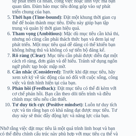
sự phát triển cá nhân, công việc hoặc lĩnh vực mà bạn
quan tâm. Đảm bảo mục tiêu đóng góp vào sự phát
triển chung của bạn.
Thời hạn (Time-bound)
: Đặt một khung thời gian cụ
thể để hoàn thành mục tiêu. Điều này giúp bạn tập
trung và quản lý thời gian hiệu quả.
Tham vọng (Ambitious)
: Mặc dù mục tiêu cần khả thi,
nhưng nó cũng cần phải thách thức bạn và đem lại sự
phát triển. Một mục tiêu quá dễ dàng có thể khiến bạn
không hứng thú và không có sự tiến bộ đáng kể.
Rõ ràng (Clear)
: Mục tiêu cần phải được diễn đạt một
cách rõ ràng, đơn giản và dễ hiểu. Tránh sử dụng ngôn
ngữ phức tạp hoặc mập mờ.
Cân nhắc (Considered)
: Trước khi đặt mục tiêu, hãy
xem xét kỹ về tác động của nó đối với cuộc sống, công
việc và tình hình hiện tại của bạn.
Phản hồi (Feedback)
: Đặt mục tiêu có thể đi kèm với
cơ chế phản hồi. Bạn cần theo dõi tiến trình và điều
chỉnh mục tiêu nếu cần thiết.
Tư duy tích cực (Positive mindset)
: Luôn tư duy tích
cực và tin rằng bạn có khả năng đạt được mục tiêu. Tư
duy này sẽ thúc đẩy động lực và năng lực của bạn.
Nhớ rằng việc đặt mục tiêu là một quá trình linh hoạt và bạn
có thể điều chỉnh cấu trúc này phù hợp với mục tiêu cụ thể và