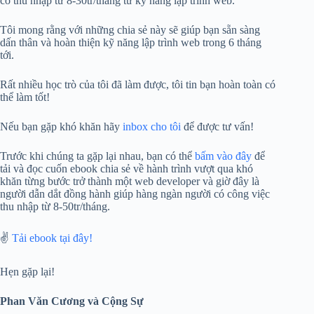
có thu nhập từ 8-30tr/tháng từ kỹ năng lập trình web.
Tôi mong rằng với những chia sẻ này sẽ giúp bạn sẵn sàng
dấn thân và hoàn thiện kỹ năng lập trình web trong 6 tháng
tới.
Rất nhiều học trò của tôi đã làm được, tôi tin bạn hoàn toàn có
thể làm tốt!
Nếu bạn gặp khó khăn hãy
inbox cho tôi
để được tư vấn!
Trước khi chúng ta gặp lại nhau, bạn có thể
bấm vào đây
để
tải và đọc cuốn ebook chia sẻ về hành trình vượt qua khó
khăn từng bước trở thành một web developer và giờ đây là
người dẫn dắt đồng hành giúp hàng ngàn người có công việc
thu nhập từ 8-50tr/tháng.
✌️
Tải ebook tại đây!
Hẹn gặp lại!
Phan Văn Cương và Cộng Sự