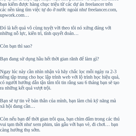
bạn kiếm được hàng chục triệu từ các dự án freelancer trên
các nền tảng tìm việc tự do ở nước ngoài như freelancer.com,
upwork.com…
Đó là kết quả vô cùng tuyệt vời theo tôi nó xứng đáng với
những nỗ lực, kiên trì, tính quyết đoán…
Còn bạn thì sao?
Bạn đang sử dụng hầu hết thời gian rãnh để làm gì?
Ngay lúc này cần nhìn nhận và hãy chắc lọc mỗi ngày ra 2-3
tiếng tập trung cho học lập trình web với lộ trình học hiệu quả,
có người hướng dẫn tận tâm tôi tin rằng sau 6 tháng bạn sẽ tạo
ra những kết quả vượt trội.
Bạn sẽ tự tin về bản thân của mình, bạn làm chủ kỹ năng mà
xã hội đang cần…
Còn nếu bạn để thời gian trôi qua, bạn chìm đắm trong các thú
vui tạm thời như xem phim, tán gẫu với bạn vè, đi chơi… bạn
càng hưởng thụ sớm.