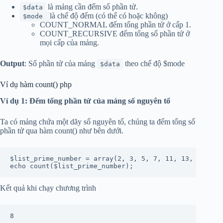
là mảng cần đếm số phần tử.
$data
là chế độ đếm (có thể có hoặc không)
$mode
COUNT_NORMAL đếm tổng phần tử ở cấp 1.
COUNT_RECURSIVE đếm tổng số phần tử ở
mọi cấp của mảng.
Output
: Số phần tử của mảng
theo chế độ $mode
$data
Ví dụ hàm count() php
Ví dụ 1: Đếm tổng phần tử của mảng số nguyên tố
Ta có mảng chứa một dãy số nguyên tố, chúng ta đếm tổng số
phần tử qua hàm count() như bên dưới.
$list_prime_number = array(2, 3, 5, 7, 11, 13, 17, 19)
echo count($list_prime_number);
Kết quả khi chạy chương trình
8