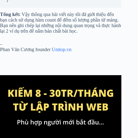
7
Tổng kết:
Vậy thông qua bài viết này tôi đã giới thiệu đến
bạn cách sử dụng hàm count để đếm số lượng phần tử mảng.
Bạn nên ghi chép lại những nội dung quan trọng và thực hành
lại 2 ví dụ trên để nắm bản chất bài học.
–
Phan Văn Cương founder
Unitop.vn