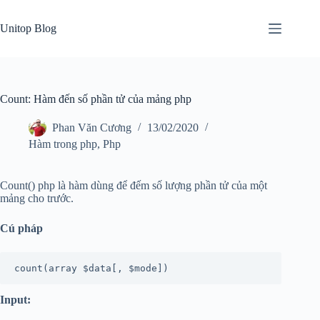
Skip
to
Unitop Blog
content
Count: Hàm đến số phần tử của mảng php
Phan Văn Cương
13/02/2020
Hàm trong php
,
Php
Count() php là hàm dùng để đếm số lượng phần tử của một
mảng cho trước.
Cú pháp
count(array $data[, $mode])
Input: