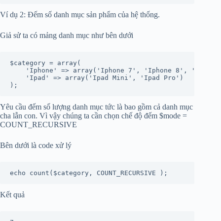
Ví dụ 2: Đếm số danh mục sản phẩm của hệ thống.
Giả sử ta có mảng danh mục như bên dưới
$category = array(

    'Iphone' => array('Iphone 7', 'Iphone 8', 'Iphone 
    'Ipad' => array('Ipad Mini', 'Ipad Pro')

);
Yêu cầu đếm số lượng danh mục tức là bao gồm cả danh mục
cha lẫn con. Vì vậy chúng ta cần chọn chế độ đếm $mode =
COUNT_RECURSIVE
Bên dưới là code xử lý
echo count($category, COUNT_RECURSIVE );
Kết quả