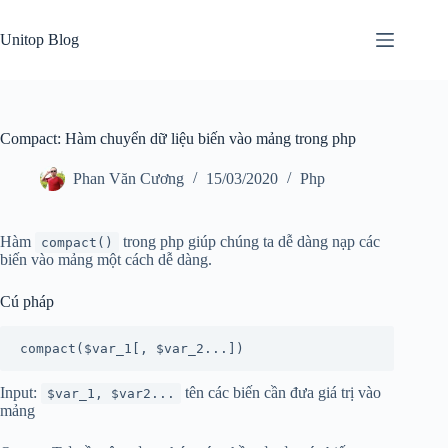
Skip
to
Unitop Blog
content
Compact: Hàm chuyển dữ liệu biến vào mảng trong php
Phan Văn Cương
15/03/2020
Php
Hàm
trong php giúp chúng ta dễ dàng nạp các
compact()
biến vào mảng một cách dễ dàng.
Cú pháp
compact($var_1[, $var_2...])
Input:
tên các biến cần đưa giá trị vào
$var_1, $var2...
mảng