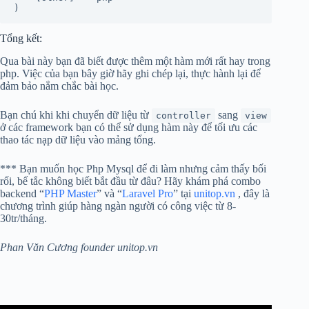
)
Tổng kết:
Qua bài này bạn đã biết được thêm một hàm mới rất hay trong
php. Việc của bạn bây giờ hãy ghi chép lại, thực hành lại để
đảm bảo nắm chắc bài học.
Bạn chú khi khi chuyển dữ liệu từ
sang
controller
view
ở các framework bạn có thể sử dụng hàm này để tối ưu các
thao tác nạp dữ liệu vào mảng tổng.
*** Bạn muốn học Php Mysql để đi làm nhưng cảm thấy bối
rối, bế tắc không biết bắt đầu từ đâu? Hãy khám phá combo
backend “
PHP Master
” và “
Laravel Pro
” tại
unitop.vn
, đây là
chương trình giúp hàng ngàn người có công việc từ 8-
30tr/tháng.
Phan Văn Cương founder unitop.vn