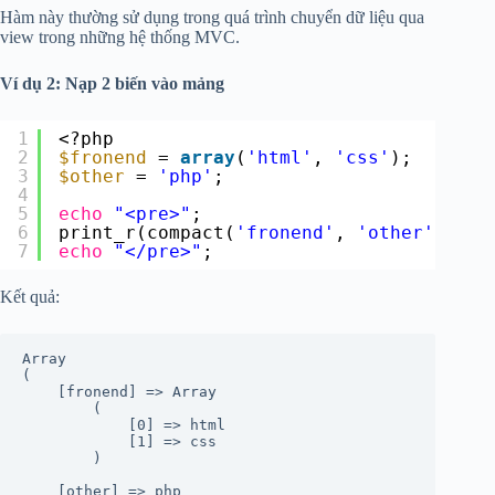
Hàm này thường sử dụng trong quá trình chuyển dữ liệu qua
view trong những hệ thống MVC.
Ví dụ 2: Nạp 2 biến vào mảng
1
<?php
2
$fronend
= 
array
(
'html'
, 
'css'
);
3
$other
= 
'php'
;
4
5
echo
"<pre>"
;
6
print_r(compact(
'fronend'
, 
'other'
));
7
echo
"</pre>"
;
Kết quả:
Array

(

    [fronend] => Array

        (

            [0] => html

            [1] => css

        )

    [other] => php
