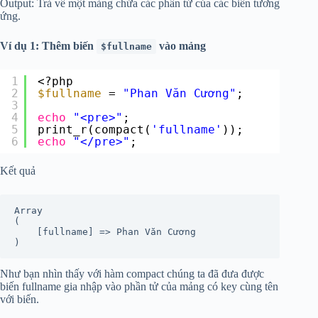
Output: Trả về một mảng chứa các phần tử của các biến tương
ứng.
Ví dụ 1: Thêm biến
vào mảng
$fullname
1
<?php
2
$fullname
= 
"Phan Văn Cương"
;
3
4
echo
"<pre>"
;
5
print_r(compact(
'fullname'
));
6
echo
"</pre>"
;
Kết quả
Array

(

    [fullname] => Phan Văn Cương

)
Như bạn nhìn thấy với hàm compact chúng ta đã đưa được
biến fullname gia nhập vào phần tử của mảng có key cùng tên
với biến.