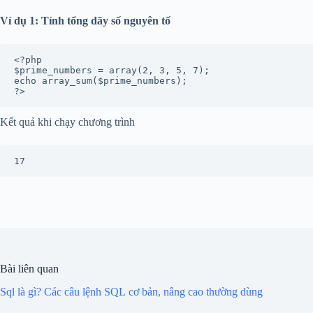
Ví dụ 1: Tính tổng dãy số nguyên tố
<?php

$prime_numbers = array(2, 3, 5, 7);

echo array_sum($prime_numbers);

?>
Kết quả khi chạy chương trình
17
Bài liên quan
Sql là gì? Các câu lệnh SQL cơ bản, nâng cao thường dùng