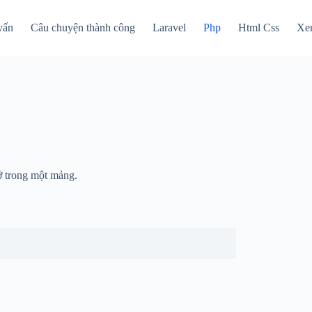
vấn
Câu chuyện thành công
Laravel
Php
Html Css
Xe
 ở trong một mảng.