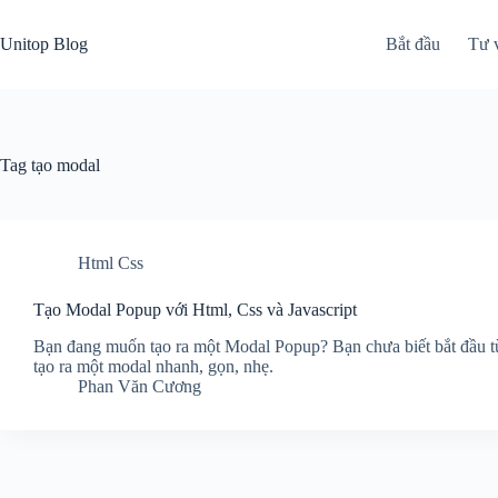
Skip
to
Unitop Blog
Bắt đầu
Tư 
content
Tag
tạo modal
Html Css
Tạo Modal Popup với Html, Css và Javascript
Bạn đang muốn tạo ra một Modal Popup? Bạn chưa biết bắt đầu từ 
tạo ra một modal nhanh, gọn, nhẹ.
Phan Văn Cương