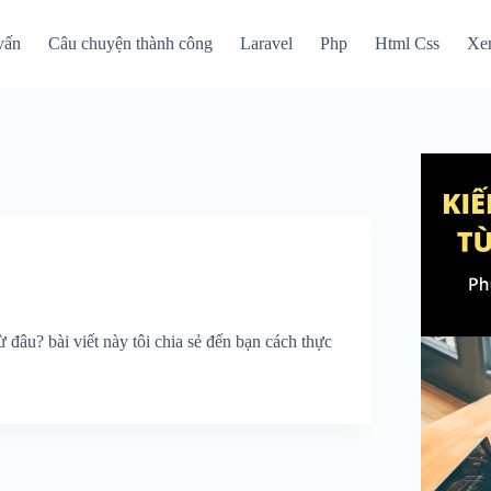
vấn
Câu chuyện thành công
Laravel
Php
Html Css
Xe
đâu? bài viết này tôi chia sẻ đến bạn cách thực