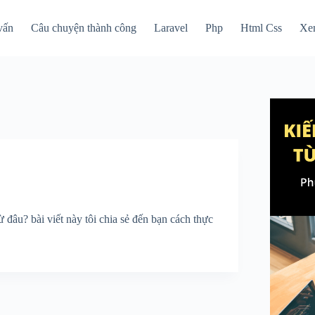
vấn
Câu chuyện thành công
Laravel
Php
Html Css
Xe
đâu? bài viết này tôi chia sẻ đến bạn cách thực