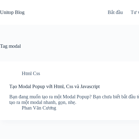
Skip
to
Unitop Blog
Bắt đầu
Tư 
content
Tag
modal
Html Css
Tạo Modal Popup với Html, Css và Javascript
Bạn đang muốn tạo ra một Modal Popup? Bạn chưa biết bắt đầu từ 
tạo ra một modal nhanh, gọn, nhẹ.
Phan Văn Cương