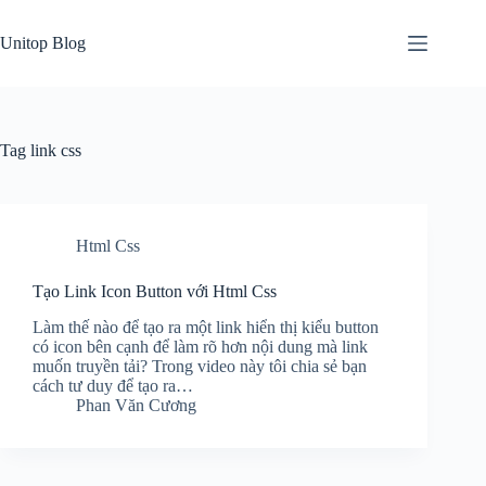
Skip
to
Unitop Blog
content
Tag
link css
Html Css
Tạo Link Icon Button với Html Css
Làm thế nào để tạo ra một link hiển thị kiểu button
có icon bên cạnh để làm rõ hơn nội dung mà link
muốn truyền tải? Trong video này tôi chia sẻ bạn
cách tư duy để tạo ra…
Phan Văn Cương