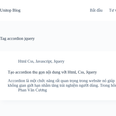
Skip
to
Unitop Blog
Bắt đầu
Tư 
content
Tag
accordion jquery
Html Css
,
Javascript
,
Jquery
Tạo accordion thu gọn nội dung với Html, Css, Jquery
Accordion là một chức năng rất quan trọng trong website nó giúp 
không gian giới hạn nhằm tăng trải nghiệm người dùng. Trong h
Phan Văn Cương