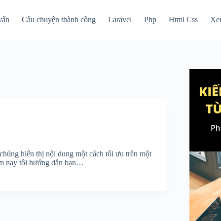
vấn
Câu chuyện thành công
Laravel
Php
Html Css
Xe
chúng hiển thị nội dung một cách tối ưu trên một
ôm nay tôi hướng dẫn bạn…