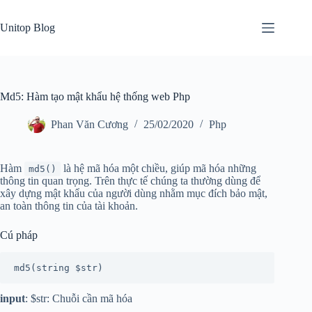
Skip
to
Unitop Blog
content
Md5: Hàm tạo mật khẩu hệ thống web Php
Phan Văn Cương
25/02/2020
Php
Hàm
là hệ mã hóa một chiều, giúp mã hóa những
md5()
thông tin quan trọng. Trên thực tế chúng ta thường dùng để
xây dựng mật khẩu của người dùng nhằm mục đích bảo mật,
an toàn thông tin của tài khoản.
Cú pháp
md5(string $str)
input
: $str: Chuỗi cần mã hóa