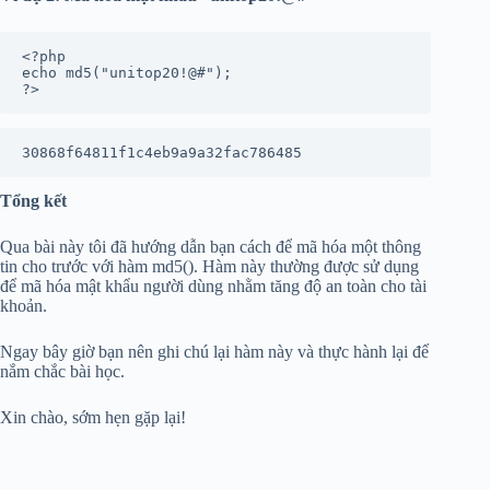
<?php

echo md5("unitop20!@#");

?>
30868f64811f1c4eb9a9a32fac786485
Tổng kết
Qua bài này tôi đã hướng dẫn bạn cách để mã hóa một thông
tin cho trước với hàm md5(). Hàm này thường được sử dụng
để mã hóa mật khẩu người dùng nhằm tăng độ an toàn cho tài
khoản.
Ngay bây giờ bạn nên ghi chú lại hàm này và thực hành lại để
nắm chắc bài học.
Xin chào, sớm hẹn gặp lại!