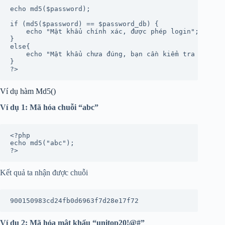
echo md5($password);

if (md5($password) == $password_db) {

    echo "Mật khẩu chính xác, được phép login";

}

else{

    echo "Mật khẩu chưa đúng, bạn cần kiểm tra lại";

}

?>
Ví dụ hàm Md5()
Ví dụ 1: Mã hóa chuỗi “abc”
<?php

echo md5("abc");

?>
Kết quả ta nhận được chuỗi
900150983cd24fb0d6963f7d28e17f72
Ví dụ 2: Mã hóa mật khẩu “unitop20!@#”